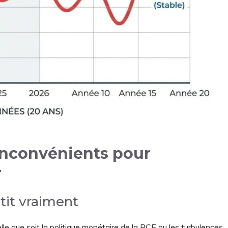
 inconvénients pour
r
tit vraiment
elle que soit la politique monétaire de la BCE ou les turbulences