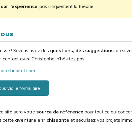
 sur l’expérience
, pas uniquement la théorie
Nous
resse ! Si vous avez des
questions, des suggestions
, ou si v
 contact avec Christophe, n’hésitez pas :
otrehabitat.com
s via le formulaire
e site sera votre
source de référence
pour tout ce qui concern
s cette
aventure enrichissante
et sécurisez vos projets immob