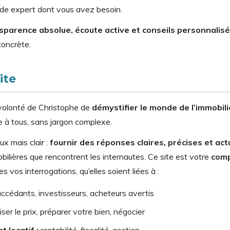
ide expert dont vous avez besoin.
sparence absolue, écoute active et conseils personnalis
concrète.
ite
 volonté de Christophe de
démystifier le monde de l’immobili
le à tous, sans jargon complexe.
ux mais clair :
fournir des réponses claires, précises et act
ilières que rencontrent les internautes. Ce site est votre
com
s vos interrogations, qu’elles soient liées à :
ccédants, investisseurs, acheteurs avertis
ser le prix, préparer votre bien, négocier
 locatif :
rentabilité, fiscalité, gestion