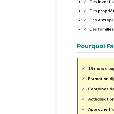
✓
Des
investi
✓
Des
proprié
✓
Des
entrepr
✓
Des
familles
Pourquoi Fa
✓
15+ ans d’ex
✓
Formation d
✓
Centaines de 
✓
Actualisatio
✓
Approche tr