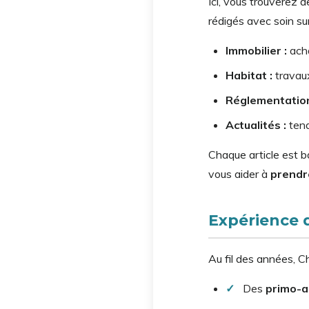
Ici, vous trouverez 
rédigés avec soin sur
Immobilier :
acha
Habitat :
travaux
Réglementation
Actualités :
tend
Chaque article est 
vous aider à
prendre
Expérience 
Au fil des années, 
✓
Des
primo-a