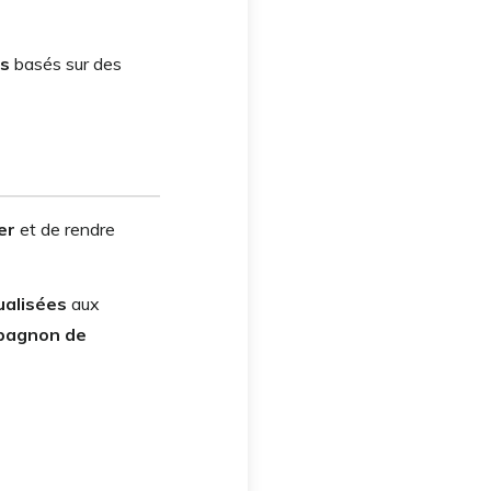
és
basés sur des
er
et de rendre
ualisées
aux
pagnon de