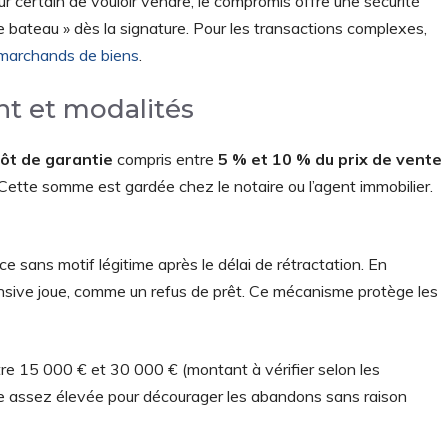
ur certain de vouloir vendre, le compromis offre une sécurité
e bateau » dès la signature. Pour les transactions complexes,
marchands de biens
.
nt et modalités
ôt de garantie
compris entre
5 % et 10 % du prix de vente
Cette somme est gardée chez le notaire ou l’agent immobilier.
e sans motif légitime après le délai de rétractation. En
spensive joue, comme un refus de prêt. Ce mécanisme protège les
re 15 000 € et 30 000 € (montant à vérifier selon les
me assez élevée pour décourager les abandons sans raison