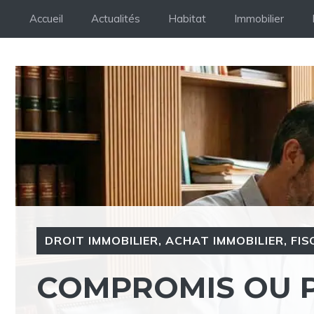
Aller
Accueil
Actualités
Habitat
Immobilier
au
contenu
DROIT IMMOBILIER
,
ACHAT IMMOBILIER
,
FIS
COMPROMIS OU P