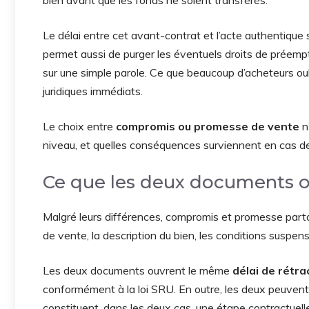
bien avant que les fonds ne soient transférés.
Le délai entre cet avant-contrat et l’acte authentique s
permet aussi de purger les éventuels droits de préempt
sur une simple parole. Ce que beaucoup d’acheteurs oub
juridiques immédiats.
Le choix entre
compromis ou promesse de vente
n’
niveau, et quelles conséquences surviennent en cas d
Ce que les deux documents
Malgré leurs différences, compromis et promesse part
de vente, la description du bien, les conditions suspensi
Les deux documents ouvrent le même
délai de rétra
conformément à la loi SRU. En outre, les deux peuvent ê
constituent, dans les deux cas, une étape contractuell