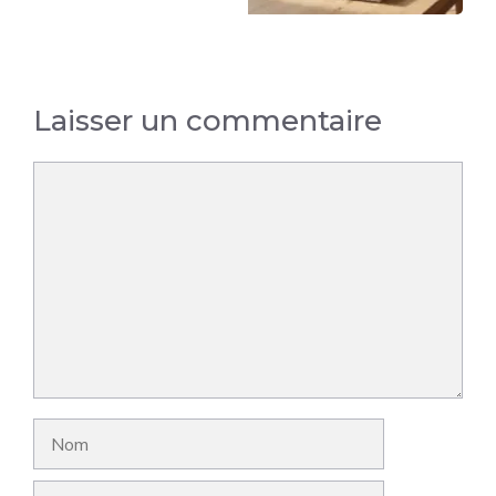
Laisser un commentaire
Commentaire
Nom
E-