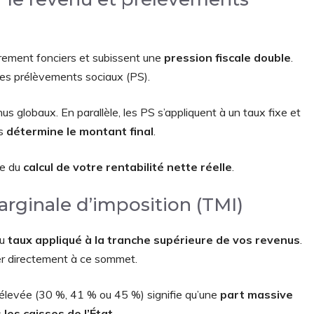
airement fonciers et subissent une
pression fiscale double
.
les prélèvements sociaux (PS).
us globaux. En parallèle, les PS s’appliquent à un taux fixe et
es
détermine le montant final
.
le du
calcul de votre rentabilité nette réelle
.
rginale d’imposition (TMI)
au
taux appliqué à la tranche supérieure de vos revenus
.
er directement à ce sommet.
 élevée (30 %, 41 % ou 45 %) signifie qu’une
part massive
les caisses de l’État
.