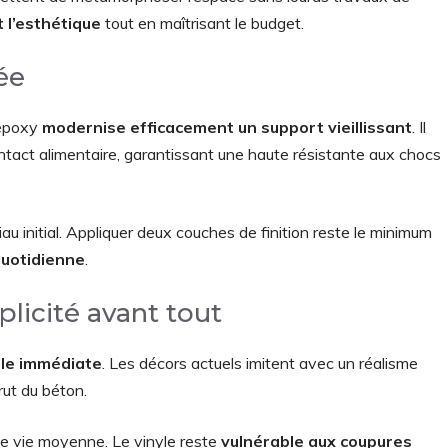
 l’esthétique
tout en maîtrisant le budget.
ée
 époxy
modernise efficacement un support vieillissant
. Il
contact alimentaire, garantissant une haute résistante aux chocs
 initial. Appliquer deux couches de finition reste le minimum
 quotidienne
.
plicité avant tout
lle immédiate
. Les décors actuels imitent avec un réalisme
rut du béton.
de vie moyenne. Le vinyle reste
vulnérable aux coupures