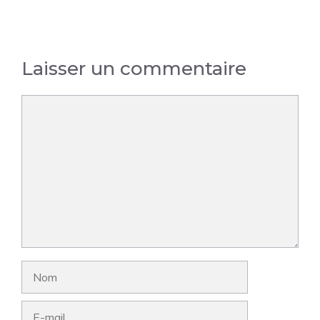
Laisser un commentaire
Commentaire
Nom
E-