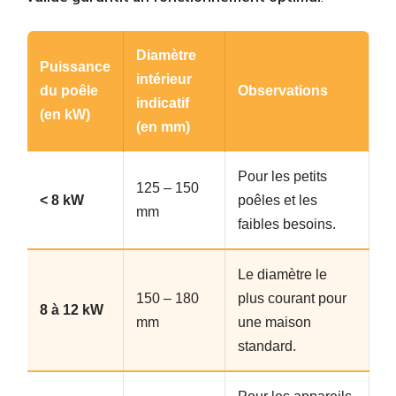
Diamètre
Puissance
intérieur
du poêle
Observations
indicatif
(en kW)
(en mm)
Pour les petits
125 – 150
< 8 kW
poêles et les
mm
faibles besoins.
Le diamètre le
150 – 180
plus courant pour
8 à 12 kW
mm
une maison
standard.