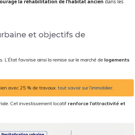
ourage la réhabilitation de l’habitat ancien
dans les
rbaine et objectifs de
s. L’État favorise ainsi la remise sur le marché de
logements
ncien avec 25 % de travaux.
tout savoir sur l’immobilier
.
oriale. Cet investissement locatif
renforce l’attractivité et