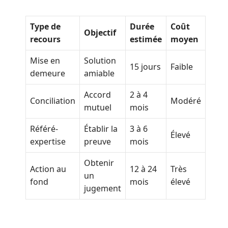
Type de
Durée
Coût
Objectif
recours
estimée
moyen
Mise en
Solution
15 jours
Faible
demeure
amiable
Accord
2 à 4
Conciliation
Modéré
mutuel
mois
Référé-
Établir la
3 à 6
Élevé
expertise
preuve
mois
Obtenir
Action au
12 à 24
Très
un
fond
mois
élevé
jugement