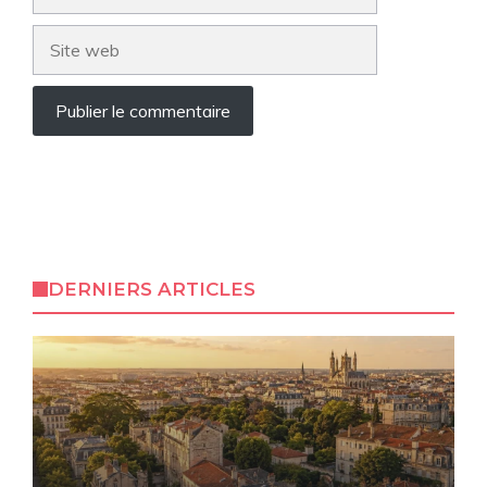
mail
Site
web
DERNIERS ARTICLES