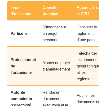
Type
Objectif
Action clé sur
d’utilisateur
principal
le GPU
S’informer sur
Consulter le
Particulier
un projet
règlement
personnel
d’une parcelle
Télécharger
Professionnel
les données
Monter un projet
de
géographiques
d’aménagement
l’urbanisme
et les
règlements
Autorité
Rendre un
Publier les
compétente
document
documents et
(collectivité,
exécutoire et le