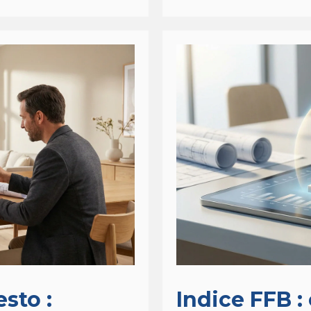
sto :
Indice FFB :