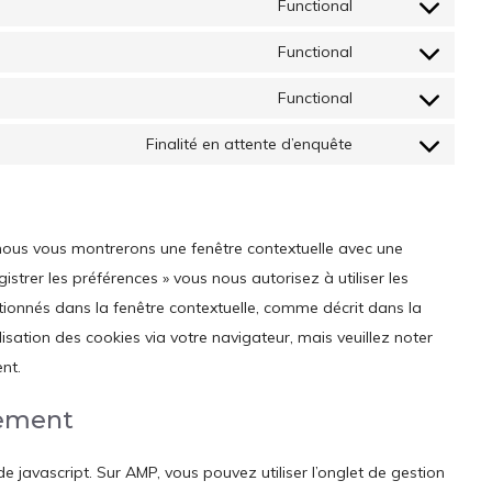
Functional
Consent
to
Functional
Consent
service
to
Functional
wordpress
Consent
service
to
Finalité en attente d’enquête
litespeed
Consent
service
to
complianz
service
divers
, nous vous montrerons une fenêtre contextuelle avec une
istrer les préférences » vous nous autorisez à utiliser les
tionnés dans la fenêtre contextuelle, comme décrit dans la
lisation des cookies via votre navigateur, mais veuillez noter
nt.
tement
 javascript. Sur AMP, vous pouvez utiliser l’onglet de gestion